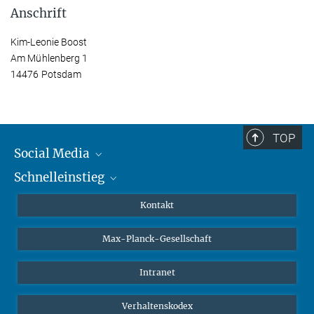
Anschrift
Kim-Leonie Boost
Am Mühlenberg 1
14476 Potsdam
TOP
Social Media
Schnelleinstieg
Mastodon
YouTube
Wissenschaftler*innen
Kontakt
Studierende
Max-Planck-Gesellschaft
Schüler*innen
Journalist*innen
Intranet
Öffentlichkeit
Verhaltenskodex