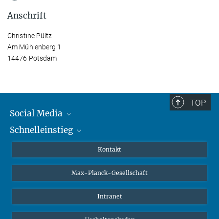
Anschrift
Christine Pültz
Am Mühlenberg 1
14476 Potsdam
TOP
Social Media
Schnelleinstieg
Mastodon
YouTube
Wissenschaftler*innen
Kontakt
Studierende
Max-Planck-Gesellschaft
Schüler*innen
Journalist*innen
Intranet
Öffentlichkeit