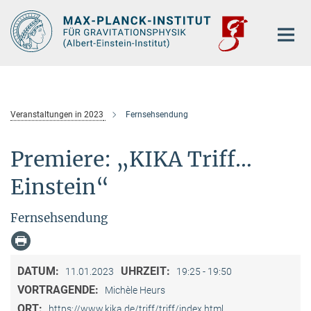
Hauptinhalt
Veranstaltungen in 2023
Fernsehsendung
Premiere: „KIKA Triff…
Einstein“
Fernsehsendung
DATUM:
UHRZEIT:
11.01.2023
19:25 - 19:50
VORTRAGENDE:
Michèle Heurs
ORT:
https://www.kika.de/triff/triff/index.html