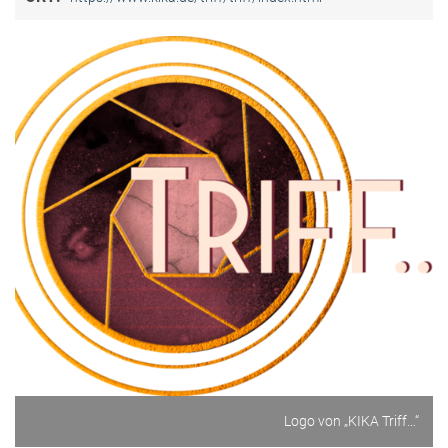
Logo von „KIKA Triff…“