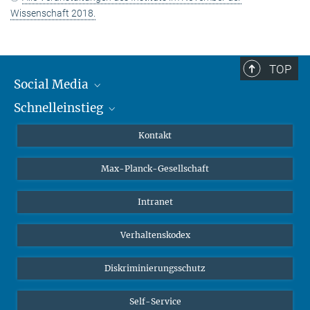
Wissenschaft 2018.
TOP
Social Media
Schnelleinstieg
Mastodon
YouTube
Wissenschaftler*innen
Kontakt
Studierende
Max-Planck-Gesellschaft
Schüler*innen
Journalist*innen
Intranet
Öffentlichkeit
Verhaltenskodex
Alumnae | Alumni
Bewerber*innen
Diskriminierungsschutz
Self-Service