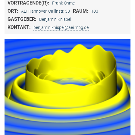
VORTRAGENDE(R):
Frank Ohme
ORT:
RAUM:
AEI Hannover, Callinstr. 38
103
GASTGEBER:
Benjamin Knispel
KONTAKT:
benjamin.knispel@aei.mpg.de