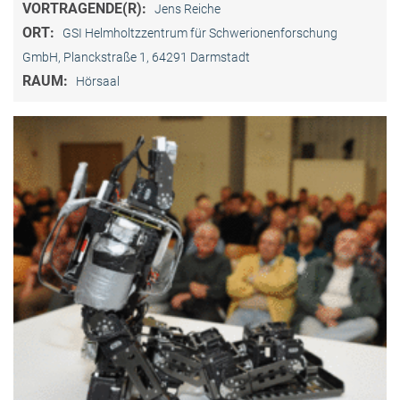
VORTRAGENDE(R):
Jens Reiche
ORT:
GSI Helmholtzzentrum für Schwerionenforschung
GmbH, Planckstraße 1, 64291 Darmstadt
RAUM:
Hörsaal