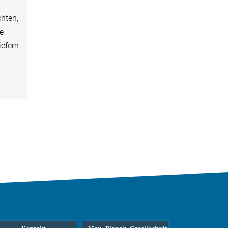
hten,
re
efern