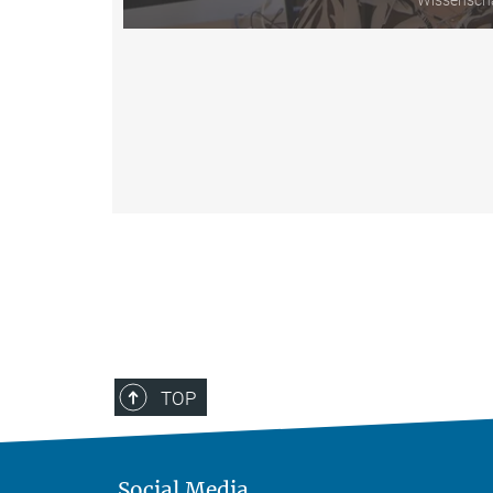
Wissensch
TOP
Social Media