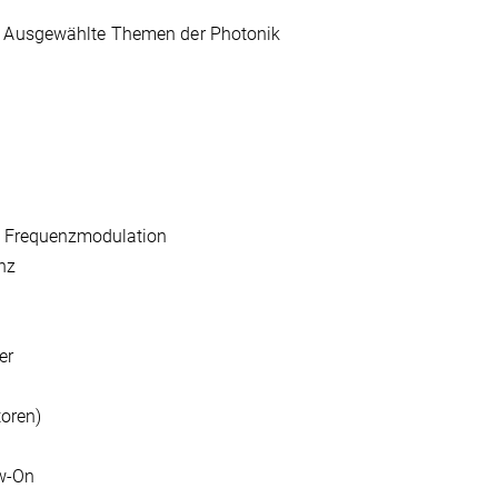
 Ausgewählte Themen der Photonik
, Frequenzmodulation
enz
ter
toren)
w-On