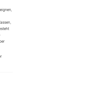
eignen,
fassen,
esteht
e
ber
r