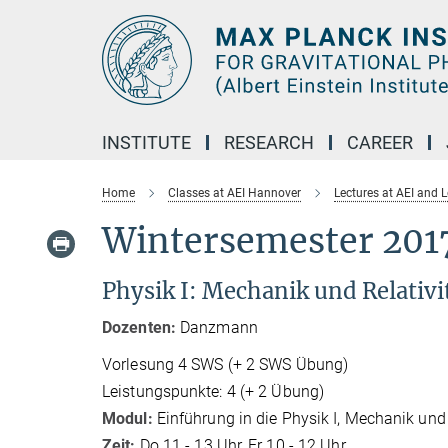
Main-
Content
INSTITUTE
RESEARCH
CAREER
Home
Classes at AEI Hannover
Lectures at AEI and 
Wintersemester 201
Physik I: Mechanik und Relativi
Dozenten:
Danzmann
Vorlesung 4 SWS (+ 2 SWS Übung)
Leistungspunkte: 4 (+ 2 Übung)
Modul:
Einführung in die Physik I, Mechanik und 
Zeit:
Do 11 - 13 Uhr, Fr 10 - 12 Uhr