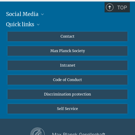
TOP
Social Media
Quick links
Mastodon
YouTube
Scientists
Contact
Undergraduates
Max Planck Society
High school students
Journalists
Intranet
Public
Code of Conduct
Alumnae | Alumni
Applicants
Discrimination protection
Self Service
Max-Planck-Gesellschaft