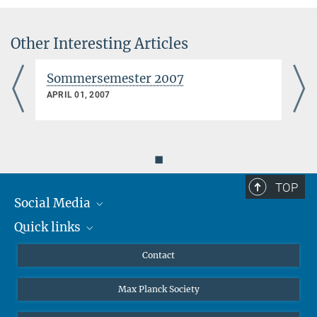
Other Interesting Articles
Sommersemester 2007
APRIL 01, 2007
◼
TOP
Social Media
Quick links
Mastodon
YouTube
Scientists
Contact
Undergraduates
Max Planck Society
High school students