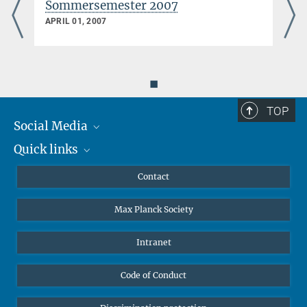
Sommersemester 2007
APRIL 01, 2007
◼
TOP
Social Media
Quick links
Mastodon
YouTube
Scientists
Contact
Undergraduates
Max Planck Society
High school students
Journalists
Intranet
Public
Code of Conduct
Alumnae | Alumni