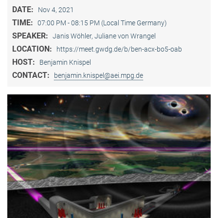
DATE:
Nov 4, 2021
TIME:
07:00 PM - 08:15 PM (Local Time Germany)
SPEAKER:
Janis Wöhler, Juliane von Wrangel
LOCATION:
https://meet.gwdg.de/b/ben-acx-bo5-oab
HOST:
Benjamin Knispel
CONTACT:
benjamin.knispel@aei.mpg.de