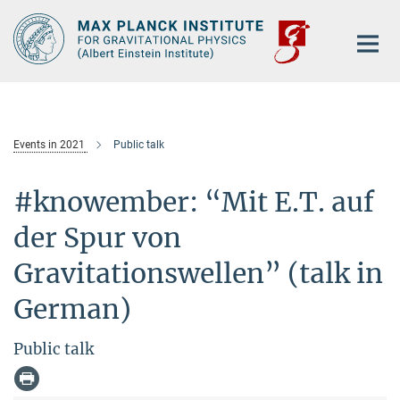
Main-
Content
Events in 2021
Public talk
#knowember: “Mit E.T. auf
der Spur von
Gravitationswellen” (talk in
German)
Public talk