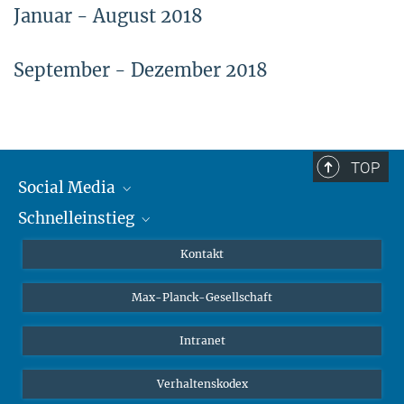
Januar - August 2018
September - Dezember 2018
TOP
Social Media
Schnelleinstieg
Mastodon
YouTube
Wissenschaftler*innen
Kontakt
Studierende
Max-Planck-Gesellschaft
Schüler*innen
Journalist*innen
Intranet
Öffentlichkeit
Verhaltenskodex
Alumnae | Alumni