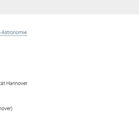
n-Astronomie
tät Hannover
over)