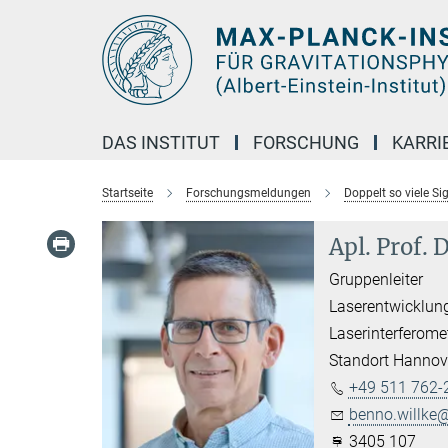
Hauptinhalt
DAS INSTITUT
FORSCHUNG
KARRI
Startseite
Forschungsmeldungen
Doppelt so viele S
Apl. Prof. 
Gruppenleiter
Laserentwicklun
Laserinterferome
Standort Hannov
+49 511 762-
benno.willke@
3405 107