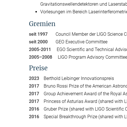
Gravitationswellendetektoren und Laserstab
Vorlesungen im Bereich Laserinterferometrie
Gremien
seit 1997
Council Member der LIGO Science C
seit 2000
GEO Executive Committee
2005-2011
EGO Scientific and Technical Advis
2005–2008
LIGO Program Advisory Committe
Preise
2023
Berthold Leibinger Innovationspreis
2017
Bruno Rossi Prize of the American Astronom
2017
Group Achievement Award of the Royal Ast
2017
Princess of Asturias Award (shared with 
2016
Gruber Prize (shared with LIGO Scientific
2016
Special Breakthrough Prize (shared with LI