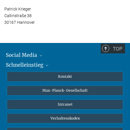
Patrick Krieger
Callinstraße 38
30167 Hannover
TOP
Social Media
Schnelleinstieg
Mastodon
YouTube
Wissenschaftler*innen
Kontakt
Studierende
Max-Planck-Gesellschaft
Schüler*innen
Journalist*innen
Intranet
Öffentlichkeit
Verhaltenskodex
Alumnae | Alumni