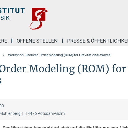
ERE
OFFENE STELLEN
PRESSE & ÖFFENTLICHKE
Workshop: Reduced Order Modeling (ROM) for Gravitational-Waves
Order Modeling (ROM) for
s
:00
 Mühlenberg 1, 14476 Potsdam-Golm
Der Workshop konzentriert sich auf die Einführung von Nich