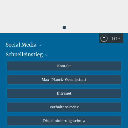
◼
TOP
Social Media
Schnelleinstieg
Mastodon
YouTube
Wissenschaftler*innen
Kontakt
Studierende
Max-Planck-Gesellschaft
Schüler*innen
Journalist*innen
Intranet
Öffentlichkeit
Verhaltenskodex
Alumnae | Alumni
Bewerber*innen
Diskriminierungsschutz