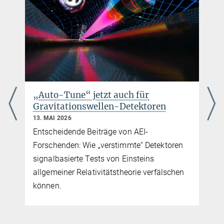
tim.dietrich@...
© sevens[+]maltry
Dr. Kenta Kiuchi
Gruppenleiter
+49 331 567-7320
kenta.kiuchi@...
„Auto-Tune“ jetzt auch für
Gravitationswellen-Detektoren
13. MAI 2026
Entscheidende Beiträge von AEI-
Forschenden: Wie „verstimmte“ Detektoren
signalbasierte Tests von Einsteins
allgemeiner Relativitätstheorie verfälschen
können.