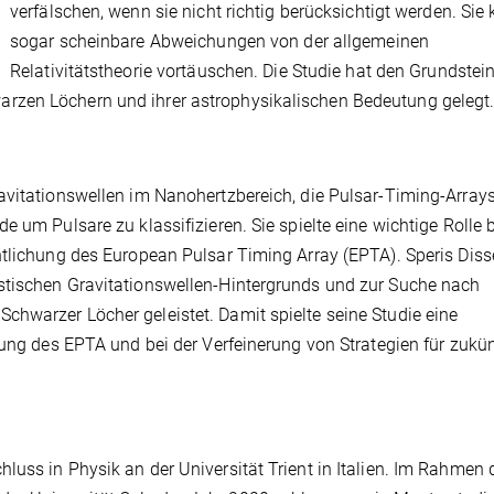
verfälschen, wenn sie nicht richtig berücksichtigt werden. Sie
sogar scheinbare Abweichungen von der allgemeinen
Relativitätstheorie vortäuschen. Die Studie hat den Grundstein
rzen Löchern und ihrer astrophysikalischen Bedeutung gelegt
avitationswellen im Nanohertzbereich, die Pulsar-Timing-Array
 um Pulsare zu klassifizieren. Sie spielte eine wichtige Rolle b
ntlichung des European Pulsar Timing Array (EPTA). Speris Diss
stischen Gravitationswellen-Hintergrunds und zur Suche nach
hwarzer Löcher geleistet. Damit spielte seine Studie eine
hung des EPTA und bei der Verfeinerung von Strategien für zukün
uss in Physik an der Universität Trient in Italien. Im Rahmen 