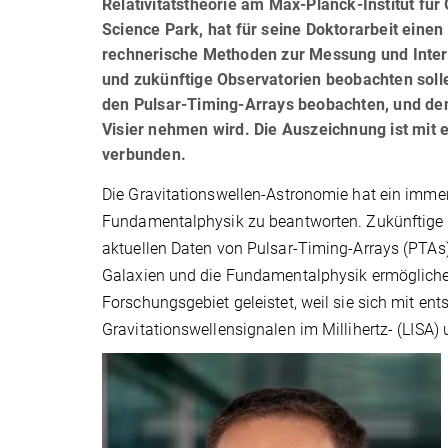
Relativitätstheorie am Max-Planck-Institut für 
Science Park, hat für seine Doktorarbeit einen
rechnerische Methoden zur Messung und Interpr
und zukünftige Observatorien beobachten soll
den Pulsar-Timing-Arrays beobachten, und den 
Visier nehmen wird. Die Auszeichnung ist mit 
verbunden.
Die Gravitationswellen-Astronomie hat ein imme
Fundamentalphysik zu beantworten. Zukünftige
aktuellen Daten von Pulsar-Timing-Arrays (PTAs
Galaxien und die Fundamentalphysik ermöglichen
Forschungsgebiet geleistet, weil sie sich mit e
Gravitationswellensignalen im Millihertz- (LISA