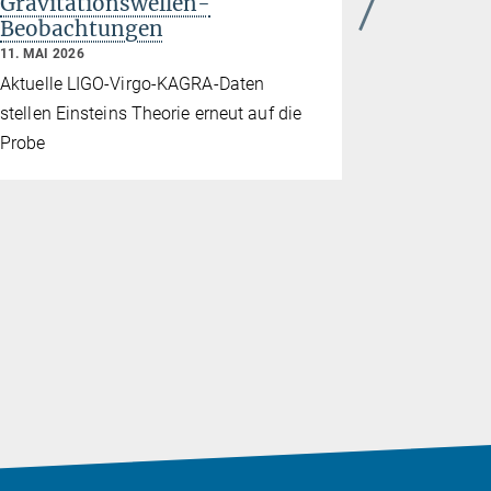
Gravitationswellen-
Astro- 
Beobachtungen
25. MÄRZ 20
11. MAI 2026
Der erste 
Aktuelle LIGO-Virgo-KAGRA-Daten
in Brandenb
stellen Einsteins Theorie erneut auf die
Beteiligung
Probe
Gravitation