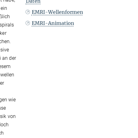
Daten
 ein
EMRI-Wellenformen
ßlich
EMRI-Animation
spirals
ker
chen.
nsive
i an der
iesem
swellen
er
gen wie
sse
ysik von
doch
ch