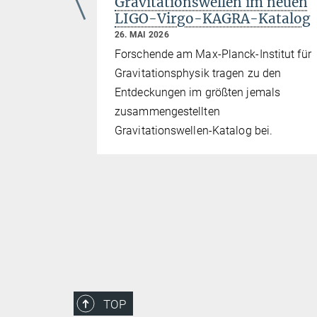
Gravitationswellen im neuen
gnen?
LIGO-Virgo-KAGRA-Katalog
26. MAI 2026
ical
Forschende am Max-Planck-Institut für
n zeigt,
Gravitationsphysik tragen zu den
hsten
Entdeckungen im größten jemals
tische
zusammengestellten
wenn mit
Gravitationswellen-Katalog bei.
n von
t werden.
TOP