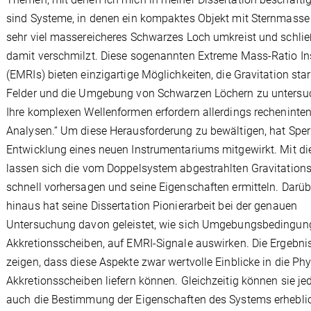
sind Systeme, in denen ein kompaktes Objekt mit Sternmasse
sehr viel massereicheres Schwarzes Loch umkreist und schlie
damit verschmilzt. Diese sogenannten Extreme Mass-Ratio In
(EMRIs) bieten einzigartige Möglichkeiten, die Gravitation star
Felder und die Umgebung von Schwarzen Löchern zu untersu
Ihre komplexen Wellenformen erfordern allerdings recheninte
Analysen.“ Um diese Herausforderung zu bewältigen, hat Sper
Entwicklung eines neuen Instrumentariums mitgewirkt. Mit d
lassen sich die vom Doppelsystem abgestrahlten Gravitation
schnell vorhersagen und seine Eigenschaften ermitteln. Darüb
hinaus hat seine Dissertation Pionierarbeit bei der genauen
Untersuchung davon geleistet, wie sich Umgebungsbedingun
Akkretionsscheiben, auf EMRI-Signale auswirken. Die Ergebni
zeigen, dass diese Aspekte zwar wertvolle Einblicke in die Ph
Akkretionsscheiben liefern können. Gleichzeitig können sie je
auch die Bestimmung der Eigenschaften des Systems erhebli