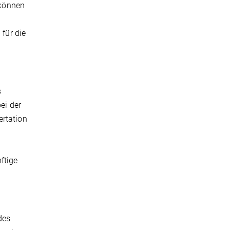
 können
 für die
.
s
ei der
ertation
ftige
des