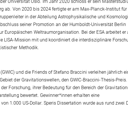
r Universität Oslo. Im Jahr 2020 schloss er sein Masterstudi
rg ab. Von 2020 bis 2024 fertigte er am Max-Planck-Institut für
Gruppenleiter in der Abteilung Astrophysikalische und Kosmolog
 Abschluss seiner Promotion an der Humboldt-Universität Berlin
zur Europäischen Weltraumorganisation. Bei der ESA arbeitet er 
ie LISA-Mission mit und koordiniert die interdisziplinäre Forsc
istischer Methodik.
GWIC) und die Friends of Stefano Braccini verleihen jährlich e
Gebiet der Gravitationswellen, den GWIC-Braccini-Thesis-Preis.
t der Forschung, ihrer Bedeutung für den Bereich der Gravitatio
rstellung bewertet. Gewinner*innen erhalten eine
von 1.000 US-Dollar. Speris Dissertation wurde aus rund zwei 