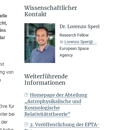
Wissenschaftlicher
Kontakt
elle
cht,
Dr. Lorenzo Speri
ins
Research Fellow
lar
Lorenzo.Speri@...
European Space
Agency
it
ung von
Weiterführende
m
Informationen
Homepage der Abteilung
„Astrophysikalische und
hre für
Kosmologische
Relativitätstheorie“
iter bei
 der
2. Veröffentlichung der EPTA-
t habe,