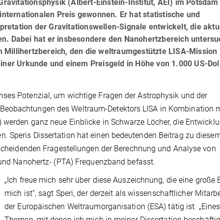
Gravitationsphysik (Albert-Einstein-Institut, AEI) im Potsdam
 internationalen Preis gewonnen. Er hat statistische und
etation der Gravitationswellen-Signale entwickelt, die aktu
en. Dabei hat er insbesondere den Nanohertzbereich untersu
Millihertzbereich, den die weltraumgestützte LISA-Mission 
einer Urkunde und einem Preisgeld in Höhe von 1.000 US-Dol
nses Potenzial, um wichtige Fragen der Astrophysik und der
 Beobachtungen des Weltraum-Detektors LISA in Kombination m
) werden ganz neue Einblicke in Schwarze Löcher, die Entwickl
. Speris Dissertation hat einen bedeutenden Beitrag zu diese
ntscheidenden Fragestellungen der Berechnung und Analyse von
) und Nanohertz- (PTA) Frequenzband befasst.
„Ich freue mich sehr über diese Auszeichnung, die eine große E
mich ist“, sagt Speri, der derzeit als wissenschaftlicher Mitarbe
der Europäischen Weltraumorganisation (ESA) tätig ist. „Eines
Themen, mit denen ich mich in meiner Dissertation beschäftig