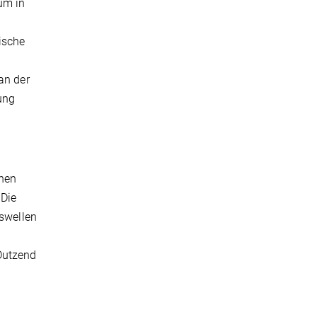
um in
ische
an der
hung
inen
 Die
nswellen
Dutzend